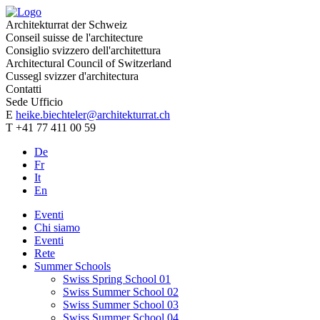
Architekturrat der Schweiz
Conseil suisse de l'architecture
Consiglio svizzero dell'architettura
Architectural Council of Switzerland
Cussegl svizzer d'architectura
Contatti
Sede Ufficio
E
heike.biechteler@architekturrat.ch
T +41 77 411 00 59
De
Fr
It
En
Eventi
Chi siamo
Eventi
Rete
Summer Schools
Swiss Spring School 01
Swiss Summer School 02
Swiss Summer School 03
Swiss Summer School 04