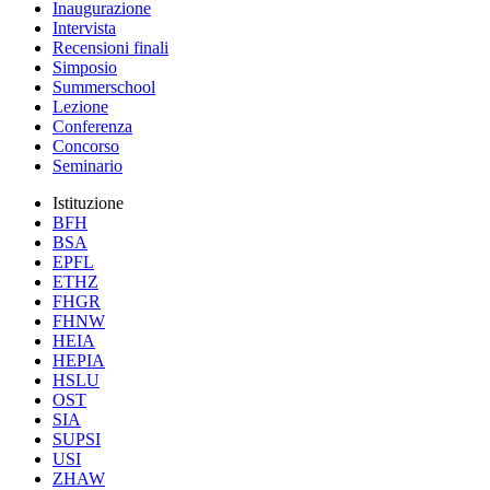
Inaugurazione
Intervista
Recensioni finali
Simposio
Summerschool
Lezione
Conferenza
Concorso
Seminario
Istituzione
BFH
BSA
EPFL
ETHZ
FHGR
FHNW
HEIA
HEPIA
HSLU
OST
SIA
SUPSI
USI
ZHAW