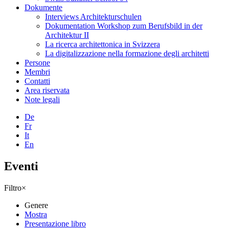
Dokumente
Interviews Architekturschulen
Dokumentation Workshop zum Berufsbild in der
Architektur II
La ricerca architettonica in Svizzera
La digitalizzazione nella formazione degli architetti
Persone
Membri
Contatti
Area riservata
Note legali
De
Fr
It
En
Eventi
Filtro
×
Genere
Mostra
Presentazione libro