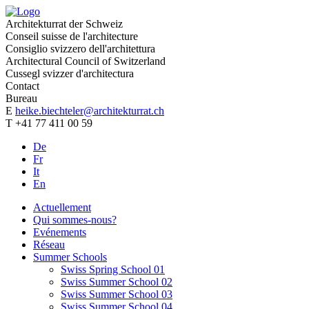
Architekturrat der Schweiz
Conseil suisse de l'architecture
Consiglio svizzero dell'architettura
Architectural Council of Switzerland
Cussegl svizzer d'architectura
Contact
Bureau
E
heike.biechteler@architekturrat.ch
T +41 77 411 00 59
De
Fr
It
En
Actuellement
Qui sommes-nous?
Evénements
Réseau
Summer Schools
Swiss Spring School 01
Swiss Summer School 02
Swiss Summer School 03
Swiss Summer School 04