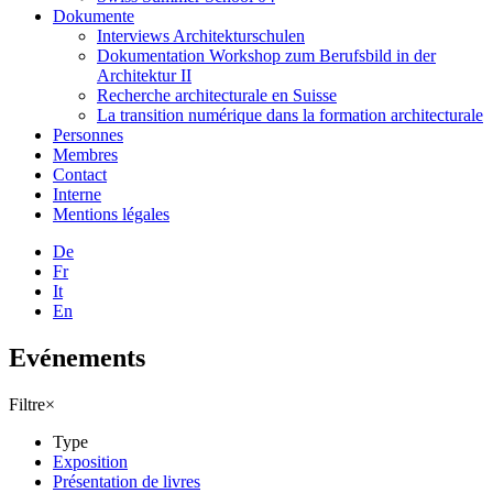
Dokumente
Interviews Architekturschulen
Dokumentation Workshop zum Berufsbild in der
Architektur II
Recherche architecturale en Suisse
La transition numérique dans la formation architecturale
Personnes
Membres
Contact
Interne
Mentions légales
De
Fr
It
En
Evénements
Filtre
×
Type
Exposition
Présentation de livres