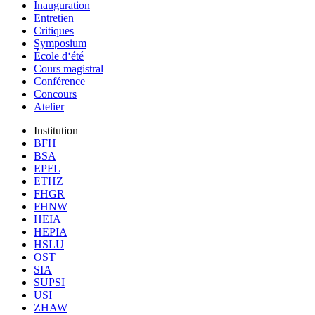
Inauguration
Entretien
Critiques
Symposium
École d‘été
Cours magistral
Conférence
Concours
Atelier
Institution
BFH
BSA
EPFL
ETHZ
FHGR
FHNW
HEIA
HEPIA
HSLU
OST
SIA
SUPSI
USI
ZHAW