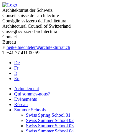
Architekturrat der Schweiz
Conseil suisse de l'architecture
Consiglio svizzero dell'architettura
Architectural Council of Switzerland
Cussegl svizzer d'architectura
Contact
Bureau
E
heike.biechteler@architekturrat.ch
T +41 77 411 00 59
De
Fr
It
En
Actuellement
Qui sommes-nous?
Evénements
Réseau
Summer Schools
Swiss Spring School 01
Swiss Summer School 02
Swiss Summer School 03
Swiss Summer School 04