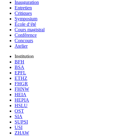
Inauguration
Entretien
Critiques
Symposium
École d‘été
Cours magistral
Conférence
Concours
Atelier
Institution
BFH
BSA
EPFL
ETHZ
FHGR
FHNW
HEIA
HEPIA
HSLU
OST
SIA
SUPSI
USI
ZHAW