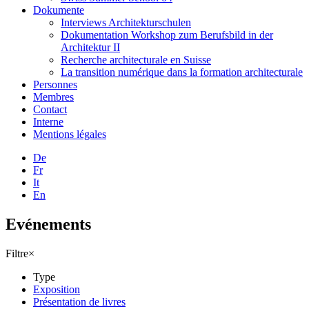
Dokumente
Interviews Architekturschulen
Dokumentation Workshop zum Berufsbild in der
Architektur II
Recherche architecturale en Suisse
La transition numérique dans la formation architecturale
Personnes
Membres
Contact
Interne
Mentions légales
De
Fr
It
En
Evénements
Filtre
×
Type
Exposition
Présentation de livres