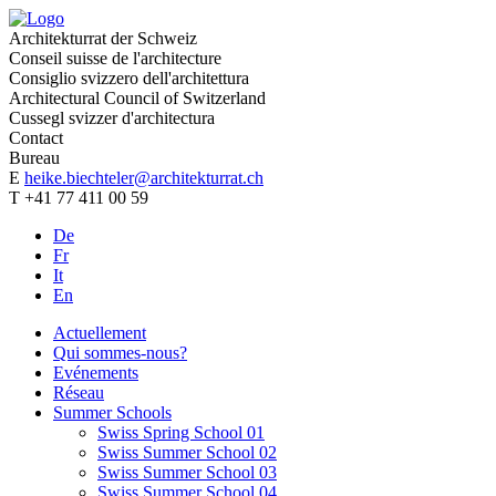
Architekturrat der Schweiz
Conseil suisse de l'architecture
Consiglio svizzero dell'architettura
Architectural Council of Switzerland
Cussegl svizzer d'architectura
Contact
Bureau
E
heike.biechteler@architekturrat.ch
T +41 77 411 00 59
De
Fr
It
En
Actuellement
Qui sommes-nous?
Evénements
Réseau
Summer Schools
Swiss Spring School 01
Swiss Summer School 02
Swiss Summer School 03
Swiss Summer School 04